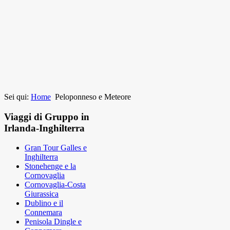
Sei qui:
Home
Peloponneso e Meteore
Viaggi di Gruppo in
Irlanda-Inghilterra
Gran Tour Galles e
Inghilterra
Stonehenge e la
Cornovaglia
Cornovaglia-Costa
Giurassica
Dublino e il
Connemara
Penisola Dingle e