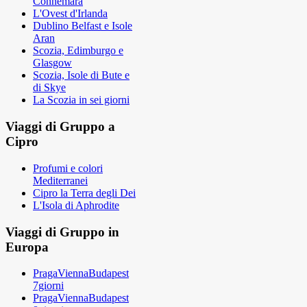
Connemara
L'Ovest d'Irlanda
Dublino Belfast e Isole
Aran
Scozia, Edimburgo e
Glasgow
Scozia, Isole di Bute e
di Skye
La Scozia in sei giorni
Viaggi di Gruppo a
Cipro
Profumi e colori
Mediterranei
Cipro la Terra degli Dei
L'Isola di Aphrodite
Viaggi di Gruppo in
Europa
PragaViennaBudapest
7giorni
PragaViennaBudapest