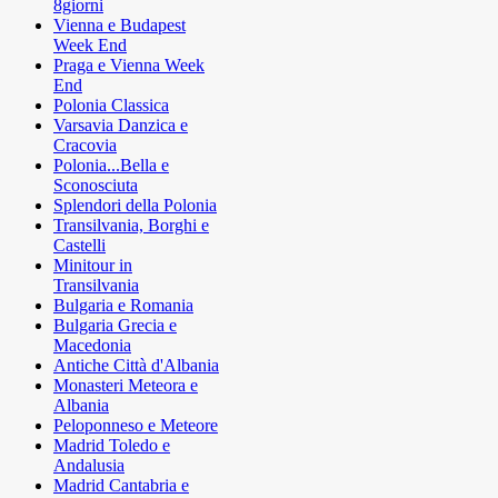
8giorni
Vienna e Budapest
Week End
Praga e Vienna Week
End
Polonia Classica
Varsavia Danzica e
Cracovia
Polonia...Bella e
Sconosciuta
Splendori della Polonia
Transilvania, Borghi e
Castelli
Minitour in
Transilvania
Bulgaria e Romania
Bulgaria Grecia e
Macedonia
Antiche Città d'Albania
Monasteri Meteora e
Albania
Peloponneso e Meteore
Madrid Toledo e
Andalusia
Madrid Cantabria e