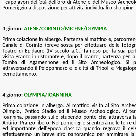
i capolavori dell’età dell’oro di Atene e del Museo Archeol
Pomeriggio a disposizione per attività individuali o shoppin
3 giorno:
ATENE/CORINTO/MICENE/OLYMPIA
Prima colazione in albergo. Partenza al mattino e, percorrendo
Canale di Corinto (breve sosta per effettuare delle fotogra
Teatro di Epidauro (IV secolo a.C.) famoso per la sua perf
visita Pranzo in ristorante e, dopo il pranzo, partenza per la 
Tomba di Agamennone ed il Sito Archeologico. Si p
attraversando il Peloponneso e le città di Tripoli e Megalopo
pernottamento
.
4 giorno:
OLYMPIA/IOANNINA
Prima colazione in albergo. Al mattino visita al Sito Arche
Olimpio, l’Antico Stadio ed il Museo Archeologico. Al ter
Ioannina, passando sullo stupendo ponte che attraversa la
Antirio. Pranzo libero. Nel pomeriggio si entrerà nelle terre 
ed importante dell'epoca classica quando regnava il cele
effettueremo un breve giro panoramico per ammirare la 