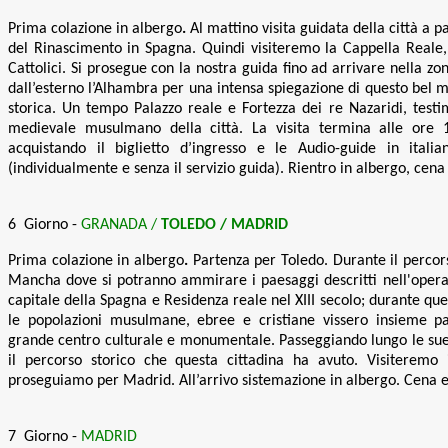
Prima colazione in albergo
.
Al mattino visita guidata della città a p
del Rinascimento in Spagna. Quindi visiteremo la Cappella Reale, 
Cattolici. Si prosegue con la nostra guida fino ad arrivare nella 
dall’esterno l’Alhambra per una intensa spiegazione di questo bel
storica. Un tempo Palazzo reale e Fortezza dei re Nazaridi, test
medievale musulmano della città. La visita termina alle ore 
acquistando il biglietto d’ingresso e le Audio-guide in italia
(individualmente e senza il servizio guida). Rientro in albergo, ce
6 Giorno -
GRANADA
/
TOLEDO / MADRID
Prima colazione in albergo
.
Partenza per Toledo. Durante il percors
Mancha dove si potranno ammirare i paesaggi descritti nell'opera 
capitale della Spagna e Residenza reale nel XIII secolo; durante q
le popolazioni musulmane, ebree e cristiane vissero insieme pa
grande centro culturale e monumentale. Passeggiando lungo le sue
il percorso storico che questa cittadina ha avuto. Visiteremo 
proseguiamo per Madrid. All’arrivo sistemazione in albergo. Cena
7 Giorno -
MADRID