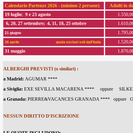
Calendario Partenze 2026 - (minimo 2 persone)
Adulti in 
19 luglio
;
9 e 23
agosto
1.550,0
6, 20, 27 settembre; 4, 11, 18, 25 ottobre
1.610,0
1.795,0
21 giugno
1.520,0
26 aprile quota esclusi voli dall'Italia
31 maggio
1.870,0
ALBERGHI PREVISTI (o similari) :
a Madrid:
AGUMAR ****
a Siviglia:
EXE SEVILLA MACARENA **** oppure SILKE
a Granada:
PIERRE&VACANCES GRANADA **** oppure 
NESSUN DIRITTO D'ISCRIZIONE
LE QUOTE INCLUDONO: