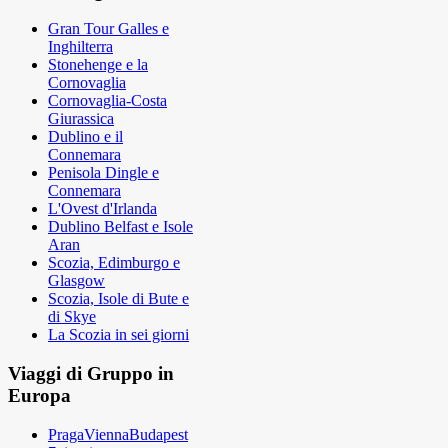
Gran Tour Galles e
Inghilterra
Stonehenge e la
Cornovaglia
Cornovaglia-Costa
Giurassica
Dublino e il
Connemara
Penisola Dingle e
Connemara
L'Ovest d'Irlanda
Dublino Belfast e Isole
Aran
Scozia, Edimburgo e
Glasgow
Scozia, Isole di Bute e
di Skye
La Scozia in sei giorni
Viaggi di Gruppo in
Europa
PragaViennaBudapest