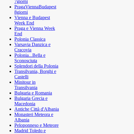
7giorni
PragaViennaBudapest
8giorni
Vienna e Budapest
Week End
Praga e Vienna Week
End
Polonia Classica
Varsavia Danzica e
Cracovia
Polonia...Bella e
Sconosciuta
Splendori della Polonia
Transilvania, Borghi e
Castelli
Minitour in
Transilvania
Bulgaria e Romania
Bulgaria Grecia e
Macedonia
Antiche Città d'Albania
Monasteri Meteora e
Albania
Peloponneso e Meteore
Madrid Toledo e