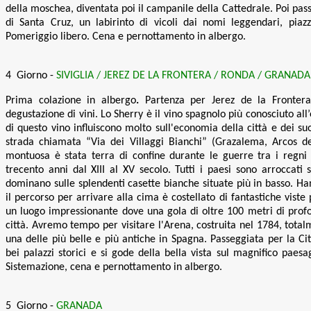
della moschea, diventata poi il campanile della Cattedrale. Poi pass
di Santa Cruz, un labirinto di vicoli dai nomi leggendari, piazzet
Pomeriggio libero. Cena e pernottamento in albergo
.
4 Giorno -
SIVIGLIA / JER
EZ DE LA FRONTERA / RONDA / GRANADA
Prima colazione in albergo
.
Partenza per Jerez de la Fronter
degustazione di vini. Lo Sherry è il vino spagnolo più conosciuto all
di questo vino influiscono molto sull'economia della città e dei su
strada chiamata “Via dei Villaggi Bianchi” (Grazalema, Arcos de
montuosa è stata terra di confine durante le guerre tra i regni 
trecento anni dal XIII al XV secolo. Tutti i paesi sono arroccati s
dominano sulle splendenti casette bianche situate più in basso. Han
il percorso per arrivare alla cima è costellato di fantastiche vis
un luogo impressionante dove una gola di oltre 100 metri di profon
città. Avremo tempo per visitare l'Arena, costruita nel 1784, total
una delle più belle e più antiche in Spagna. Passeggiata per la Ci
bei palazzi storici e si gode della bella vista sul magnifico paes
Sistemazione, cena e pernottamento in albergo
.
5 Giorno -
GRANADA