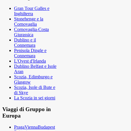
Gran Tour Galles e
Inghilterra
Stonehenge e la
Cornovaglia
Cornovaglia-Costa
Giurassica
Dublino e il
Connemara
Penisola Dingle e
Connemara
L'Ovest d'Irlanda
Dublino Belfast e Isole
Aran
Scozia, Edimburgo e
Glasgow
Scozia, Isole di Bute e
di Skye
La Scozia in sei giorni
Viaggi di Gruppo in
Europa
PragaViennaBudapest