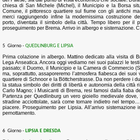
chiesa di San Michele (Michel), il Municipio e la Borsa situ
Comune, il pittoresco quartiere sul fiume con gli antichi ma
merci raggiungendo infine la modernissima costruzione de
porto, diventata il simbolo della città. Tempo libero per il
proseguimento per Brema. Arrivo in albergo e sistemazione. 
5 Giorno -
QUEDLINBURG E LIPSIA
Prima colazione in albergo
.
Mattino dedicato alla visita di
Lega Anseatica. Ancora oggi vediamo nei suoi palazzi le test
passato; il Duomo, il Municipio e la Camera di Commercio (Sc
ma, soprattutto, assaporeremo l’atmosfera fiabesca dei suoi 
quartiere di Schnoor e la Böttcherstrasse. Da non perdere i due 
la statua simbolo dei diritti di libertà e autonomia della città 
Carlo Magno; i Musicanti di Brema, resi famosi dalla fiaba de
Partenza per Quedlinburg un vero gioiello medievale dove, t
stradine acciottolate, sarà come tornare indietro nel temp
piacere. Proseguimento per Lipsia. All’arrivo sistemazione i
pernottamento
.
6 Giorno -
LIPSIA E DRESDA