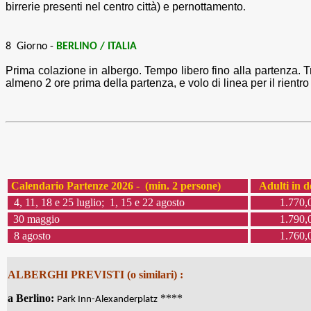
birrerie presenti nel centro città) e pernottamento
.
8 Giorno -
BERLINO / ITALIA
Prima colazione in albergo. Tempo libero fino alla partenza. T
almeno 2 ore prima della partenza, e volo di linea per il rientro i
Calendario Partenze 2026 - (min. 2 persone)
Adulti in 
4, 11, 18 e 25 luglio; 1, 15 e 22 agosto
1.770,
30 maggio
1.790,
8 agosto
1.760,
ALBERGHI PREVISTI (o similari) :
a Berlino:
****
Park Inn-Alexanderplatz