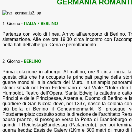
GERMANIA ROMANT
1 Giorno -
ITALIA / BERLINO
Partenza con volo di linea. Arrivo all'aeroporto di Berlino. T
sistemazione. Alle ore ore 19.30 circa incontro con l'accompa
nella hall dell'albergo. Cena e pernottamento
.
2 Giorno -
BERLINO
Prima colazione in albergo. Al mattino, ore 9 circa, inizia la
questa città che ha occupato le principali pagine della stor
guerre mondiali alla caduta del Muro. In un’ampia panorami
storici situati nel Foro Federiciano e sul Viale “Unter den L
Humboldt, Teatro dell’Opera, Santa Edwig la cattedrale cat
Principi e delle Principesse, Arsenale, Duomo di Berlino e I
quartiere di San Nicola dove, nel 1237, nasce la colonia com
più bella di Berlino il Gendarmenmarkt. Si prosegue ve
Potsdamerplatz costruito sotto la direzione dell’architetto Re
pausa pranzo, si prosegue verso la Porta di Brandeburgo e
quindi il Reichstag/Bundestag (Parlamento), per poi terminar
guerra fredda: Eastside Galery (1Km e 300 metri di muro di B