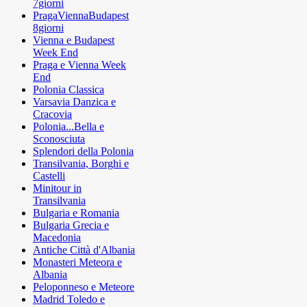
7giorni
PragaViennaBudapest
8giorni
Vienna e Budapest
Week End
Praga e Vienna Week
End
Polonia Classica
Varsavia Danzica e
Cracovia
Polonia...Bella e
Sconosciuta
Splendori della Polonia
Transilvania, Borghi e
Castelli
Minitour in
Transilvania
Bulgaria e Romania
Bulgaria Grecia e
Macedonia
Antiche Città d'Albania
Monasteri Meteora e
Albania
Peloponneso e Meteore
Madrid Toledo e