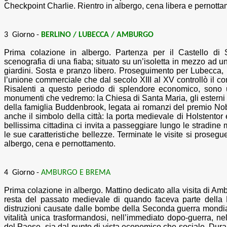
Checkpoint Charlie. Rientro in albergo, cena libera e pernott
3 Giorno -
BERLINO / LUBECCA / AMBURGO
Prima colazione in albergo
.
Partenza per il Castello di 
scenografia di una fiaba; situato su un’isoletta in mezzo ad u
giardini. Sosta e pranzo libero. Proseguimento per Lubecca, 
l’unione commerciale che dal secolo XIII al XV controllò il co
Risalenti a questo periodo di splendore economico, sono 
monumenti che vedremo: la Chiesa di Santa Maria,
gli esterni
della famiglia Buddenbrook, legata ai romanzi del premio
anche il simbolo della città: la porta medievale di Holstentor
bellissima cittadina ci invita a passeggiare lungo le stradine m
le sue caratteristiche bellezze. Terminate le visite si prose
albergo, cena e pernottamento
.
4 Giorno -
AMBURGO E BREMA
Prima colazione in albergo
.
Mattino dedicato alla visita di A
resta del passato medievale di quando faceva parte della
distruzioni causate dalle bombe della Seconda guerra mondi
vitalità unica trasformandosi, nell’immediato dopo-guerra, ne
del Paese, sia dal punto di vista economico che sociale. Dura