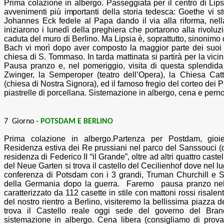
Prima colazione in albergo
.
Passeggiata per il centro di Lips
avvenimenti più importanti della storia tedesca: Goethe vi s
Johannes Eck fedele al Papa dando il via alla riforma, nel
iniziarono i lunedì della preghiera che portarono alla rivolu
caduta del muro di Berlino. Ma Lipsia è, soprattutto, sinonim
Bach vi morì dopo aver composto la maggior parte dei suoi 
chiesa di S. Tommaso. In tarda mattinata si partirà per la vicin
Pausa pranzo e, nel pomeriggio, visita di questa splendida c
Zwinger, la Semperoper (teatro dell’Opera), la Chiesa Catt
(chiesa di Nostra Signora), ed il famoso fregio del corteo dei
piastrelle di porcellana. Sistemazione in albergo, cena e pern
7 Giorno -
POTSDAM E BERLINO
Prima colazione in albergo.
Partenza per Postdam, gioie
Residenza estiva dei Re prussiani nel parco del Sanssouci (d
residenza di Federico II “il Grande”, oltre ad altri quattro caste
del Neue Garten si trova il castello del Cecilienhof dove nel lu
conferenza di Potsdam con i 3 grandi, Truman Churchill e Sta
della Germania dopo la guerra. Faremo pausa pranzo nel p
caratterizzato da 112 casette in stile con mattoni rossi risalen
del nostro rientro a Berlino, visiteremo la bellissima piazza d
trova il Castello reale oggi sede del governo del Bran
sistemazione in albergo. Cena libera (consigliamo di provare