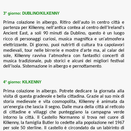
3° giorno: DUBLINO/KILKENNY
Prima colazione in albergo.
Ritiro dell'auto in centro città e
p
artenza per Kilkenny, nell'antica contea
al centro dell'Ireland's
Ancient East,
a soli 90 minuti da Dublino, questo è un luogo
ricco di personaggi curiosi, musica magnifica e un'atmosfera
elettrizzante.
Di giorno, puoi nutrirti di cultura tra capolavori
medievali, tour nelle birrerie e mostre d'arte ma, al calar del
sole, Kilkenny ravviva l'atmosfera con fantastici concerti di
musica tradizionale, pub storici e alcuni dei migliori festival
dell'isola.
Sistemazione in albergo e pernottamento
.
4° giorno:
KILKENNY
Prima colazione in albergo. Potrete dedicare la giornata alla
visita di questa gradevole e bella cittadina.
Grazie al suo mix di
storia medievale e vita cosmopolita, Kilkenny è animata da
un'energia che lascia il segno. Dalle mura della città al reticolo
di cittadine e villaggi che punteggiano la campagna verde
intorno la città.
Il
Castello Normanno
si trova nel cuore di
Kilkenny, la famiglia Butler lo cedette alla popolazione nel 1967
per sole 50 sterline. Il castello è circondato da un labirinto di