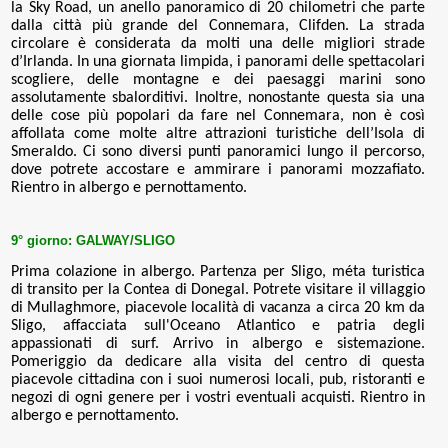
la
Sky Road, un anello panoramico di 20 chilometri che parte
dalla città più grande del Connemara, Clifden. La strada
circolare è considerata da molti una delle migliori strade
d’Irlanda. In una giornata limpida, i panorami delle spettacolari
scogliere, delle montagne e dei paesaggi marini sono
assolutamente sbalorditivi. Inoltre, nonostante questa sia una
delle cose più popolari da fare nel Connemara, non è così
affollata come molte altre attrazioni turistiche dell’Isola di
Smeraldo. Ci sono diversi punti panoramici lungo il percorso,
dove potrete accostare e ammirare i panorami mozzafiato.
Rientro in albergo e pernottamento
.
9° giorno:
GALWAY/SLIGO
Prima colazione in albergo. Partenza per Sligo,
méta turistica
di transito per la Contea di Donegal. Potrete visitare il villaggio
di Mullaghmore, piacevole località di vacanza a circa 20 km da
Sligo, affacciata sull'Oceano Atlantico e patria degli
appassionati di surf. Arrivo in albergo e sistemazione.
Pomeriggio da dedicare alla visita del centro di questa
piacevole cittadina con i suoi numerosi locali, pub, ristoranti e
negozi di ogni genere per i vostri eventuali acquisti. Rientro in
albergo e pernottamento
.