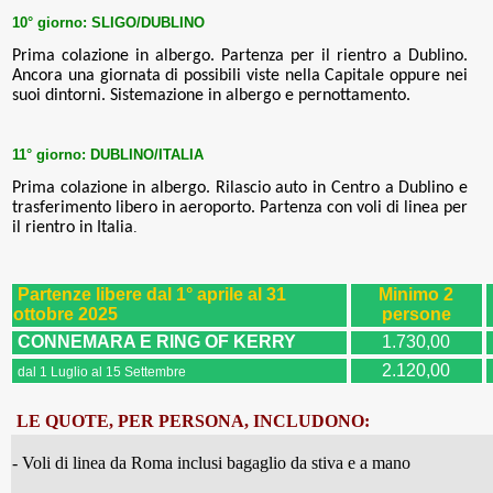
10° giorno:
SLIGO/DUBLINO
Prima colazione in albergo. Partenza per il rientro a Dublino.
Ancora una giornata di possibili viste nella Capitale oppure nei
suoi dintorni. Sistemazione in albergo e pernottamento
.
11° giorno:
DUBLINO/ITALIA
Prima colazione in albergo. Rilascio auto
in Centro a Dublino e
trasferimento libero in aeroporto.
Partenza con voli di linea per
il rientro in Italia
.
Partenze libere dal 1° aprile al 31
Minimo 2
ottobre 2025
persone
CONNEMARA E RING OF KERRY
1.730,00
2.120,00
dal
1 Luglio al 15 Settembre
LE QUOTE, PER PERSONA, INCLUDONO:
- Voli di linea da Roma inclusi bagaglio da stiva e a mano