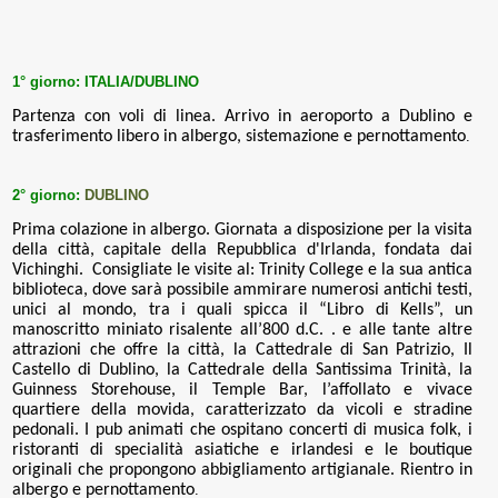
1° giorno:
ITALIA/DUBLINO
Partenza con voli di linea. Arrivo in aeroporto a Dublino e
trasferimento libero in albergo, sistemazione e pernottamento
.
2° giorno:
DUBLINO
Prima colazione in albergo. Giornata a disposizione per la visita
della città,
capitale della Repubblica d'Irlanda, fondata dai
Vichinghi.
Consigliate le visite al: Trinity College e la sua antica
biblioteca, dove sarà possibile ammirare numerosi antichi testi,
unici al mondo, tra i quali spicca il “Libro di Kells”, un
manoscritto miniato risalente all’800 d.C. .
e alle tante altre
attrazioni che offre la città, la Cattedrale di San Patrizio, Il
Castello di Dublino, la Cattedrale della Santissima Trinità, la
Guinness Storehouse, il Temple Bar, l’
affollato e vivace
quartiere della movida, caratterizzato da vicoli e stradine
pedonali. I pub animati che ospitano concerti di musica folk, i
ristoranti di specialità asiatiche e irlandesi e le boutique
originali che propongono abbigliamento artigianale
. Rientro in
albergo e pernottamento
.