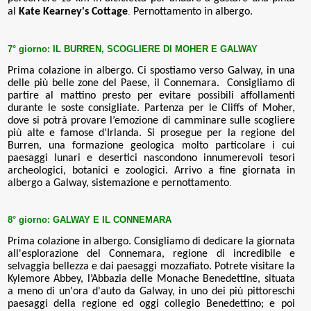
al
Kate Kearney's Cottage
.
Pernottamento in albergo.
7° giorno: IL
BURREN, SCOGLIERE DI MOHER E
GALWAY
Prima colazione in albergo. Ci spostiamo verso Galway, in una
delle più belle zone del Paese, il Connemara
. Consigliamo di
partire al mattino presto per evitare possibili affollamenti
durante le soste consigliate.
Partenza per
le Cliffs of Moher,
dove si potrà provare l’emozione di camminare sulle scogliere
più alte e famose d’Irlanda. Si prosegue per
la regione del
Burren, una formazione geologica molto particolare i cui
paesaggi lunari e desertici nascondono innumerevoli tesori
archeologici, botanici e zoologici.
Arrivo a fine giornata in
albergo a Galway, sistemazione e pernottamento
.
8° giorno:
GALWAY E IL CONNEMARA
Prima colazione in albergo. Consigliamo di dedicare la giornata
all'esplorazione del Connemara,
regione di incredibile e
selvaggia bellezza e dai paesaggi mozzafiato.
Potrete visitare la
Kylemore Abbey,
l’Abbazia delle Monache Benedettine,
situata
a meno di un'ora d'auto da Galway, in uno dei più pittoreschi
paesaggi della regione ed oggi collegio Benedettino;
e poi