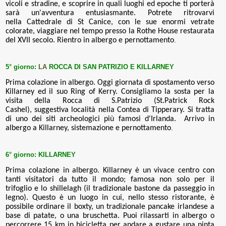
vicoli e stradine, e scoprire in quali luoghi ed epoche ti porterà
sarà un'avventura entusiasmante. Potrete ritrovarvi
nella
Cattedrale di St Canice
, con le sue enormi vetrate
colorate, viaggiare nel tempo presso la
Rothe House
restaurata
del XVII secolo
. Rientro in albergo e pernottamento
.
5° giorno:
LA
ROCCA DI SAN PATRIZIO E KILLARNEY
Prima colazione in albergo. Oggi giornata di spostamento verso
Killarney ed il suo Ring of Kerry. Consigliamo la sosta per la
visita della Rocca di S.Patrizio (St.Patrick Rock
Cashel),
suggestiva località nella Contea di Tipperary. Si tratta
di uno dei siti archeologici più famosi d'Irlanda.
Arrivo in
albergo a Killarney, sistemazione
e pernottamento
.
6° giorno:
KILLARNEY
Prima colazione in albergo.
Killarney è un vivace centro con
tanti visitatori da tutto il mondo; famosa non solo per il
trifoglio e lo shillelagh (il tradizionale bastone da passeggio in
legno). Questo è un luogo in cui, nello stesso ristorante, è
possibile ordinare il boxty, un tradizionale pancake irlandese a
base di patate, o una bruschetta. Puoi rilassarti in albergo o
percorrere 15 km in bicicletta per andare a gustare una pinta